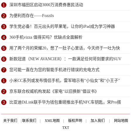
1
深圳市福田区启动3000万消费券惠民活动
2
为便利而存在——Fozzils
3
学生党必备！百元出头的苹果笔，让你的iPad成为学习神器
4
360手机vizza 值得买吗？优缺点全面解析
5
用了两个月的荣耀20，憋了一肚子心里话，今天终于一吐为快
6
新款冠道（NEW AVANCIER）：一款满足任何苛刻要求的SUV
7
您可能一直在为您的智能手机进行错误的充电方式
1
小米CC系列或发布情侣手机，雷军暗示有“小仙女”和“小王子”
2
京东联合权威机构发起《家电“以旧换新”倡议书》
3
比亚迪DiLink联手华为钱包重磅推出手机NFC车钥匙，宋Pro搭
载
关于我们
|
联系我们
|
XML地图
|
版权声明
|
加入我们
|
网站地图
TXT