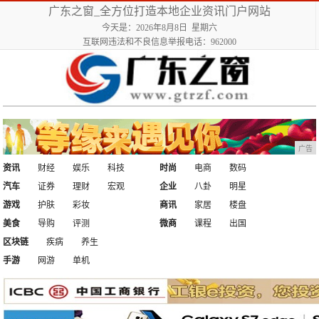
广东之窗_全方位打造本地企业资讯门户网站
今天是：2026年8月8日 星期六
互联网违法和不良信息举报电话：962000
广告
资讯
财经
娱乐
科技
时尚
电商
数码
汽车
证券
理财
宏观
企业
八卦
明星
游戏
护肤
彩妆
商讯
家居
楼盘
美食
导购
评测
微商
课程
出国
区块链
疾病
养生
手游
网游
单机