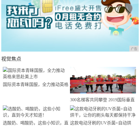
广告
视觉焦点
国际资本青睐国服，全力推动英格
来思赴美上市
300名梯客共同攀登 2019国际垂直
马拉松超级精英赛顺德海骏达中心
站欢乐开跑
选酸奶、喝酸奶，这些小知识，直
这款电动牙刷的UV杀菌+自动烘
到今天才知道！
干，让你的刷头每天都保持干净