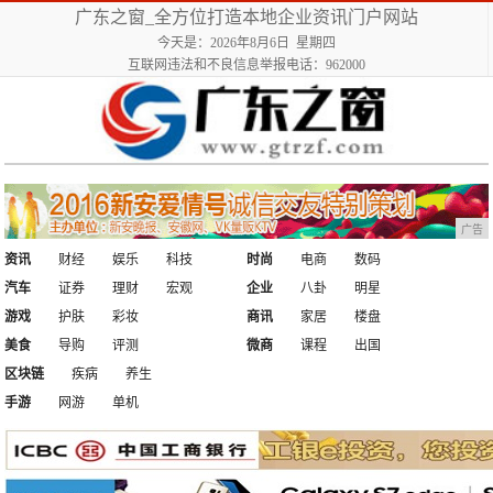
广东之窗_全方位打造本地企业资讯门户网站
今天是：2026年8月6日 星期四
互联网违法和不良信息举报电话：962000
广告
资讯
财经
娱乐
科技
时尚
电商
数码
汽车
证券
理财
宏观
企业
八卦
明星
游戏
护肤
彩妆
商讯
家居
楼盘
美食
导购
评测
微商
课程
出国
区块链
疾病
养生
手游
网游
单机