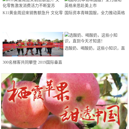
K11黄金周迎来销售额急升 文化零
国际资本青睐国服，全力推动英格
售激发消费活力不断复苏
来思赴美上市
选酸奶、喝酸奶，这些小知识，直
到今天才知道！
300名梯客共同攀登 2019国际垂直
马拉松超级精英赛顺德海骏达中心
站欢乐开跑