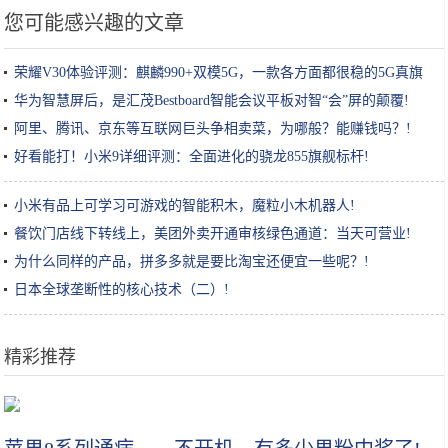
您可能感兴趣的文章
荣耀V30体验评测：麒麟990+双模5G，一款各方面都很稳的5G真旗
舰!
华为智慧屏后，是汇茂Bestboard智能会议平板对智“会”屏的颠覆!
阿里、腾讯、京东等互联网巨头争相卖菜，为哪般？能赚钱吗？!
好看能打！小米9详细评测：全面进化的骁龙855旗舰标杆!
小米有品上可学习可游戏的智能积木，魔粒小木机器人!
餐饮门店线下转线上，美团外卖开通审核绿色通道：当天可营业!
为什么同样的产品，拼多多就是要比淘宝还便宜一些呢？!
日本全球垄断性的核心技术（二）!
精彩推荐
加了这几样，炒饭鲜香无比，而且色彩搭配清新也能让孩子食欲大增