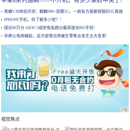
苹果8系列通病——不开机，有多少果粉中奖了!
荣耀V30体验评测：麒麟990+双模5G，一款各方面都很稳的5G真旗
舰!
IPHONE手机，你了解多少呢？!
接近60万分 iQOO 3成安兔兔跑分最高骁龙865手机!
非典让电商崛起，这次疫情也将催生零售业发生五大变革!
广告
视觉焦点