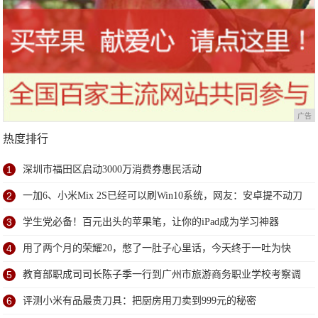
广告
热度排行
1
深圳市福田区启动3000万消费券惠民活动
2
一加6、小米Mix 2S已经可以刷Win10系统，网友：安卓提不动刀
了？
3
学生党必备！百元出头的苹果笔，让你的iPad成为学习神器
4
用了两个月的荣耀20，憋了一肚子心里话，今天终于一吐为快
5
教育部职成司司长陈子季一行到广州市旅游商务职业学校考察调
研
6
评测小米有品最贵刀具：把厨房用刀卖到999元的秘密