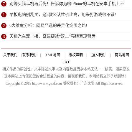
7
别等买错耳机再后悔！告诉你为啥iPhone的耳机在安卓手机上不
能用
1
平板电脑别乱买，这3款公认性价比高，用来打游戏很不错!
2
6大维度分析：网易严选的差异化突围之路!
3
天猫汽车双上榜，奇瑞捷途“双11”亮眼表现背后
关于我们
|
联系我们
|
XML地图
|
版权声明
|
加入我们
|
网站地图
TXT
相关作品的原创性、文中陈述文字以及内容数据庞杂本站无法一一核实，如果您发
现本网站上有侵犯您的合法权益的内容，请联系我们，本网站将立即予以删除！
Copyright © 2019 http://www.gtrzf.com 版权所有：广东之窗 All Right Reserved.