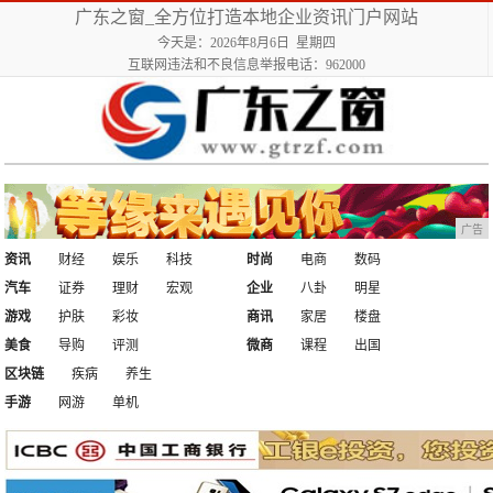
广东之窗_全方位打造本地企业资讯门户网站
今天是：2026年8月6日 星期四
互联网违法和不良信息举报电话：962000
广告
资讯
财经
娱乐
科技
时尚
电商
数码
汽车
证券
理财
宏观
企业
八卦
明星
游戏
护肤
彩妆
商讯
家居
楼盘
美食
导购
评测
微商
课程
出国
区块链
疾病
养生
手游
网游
单机