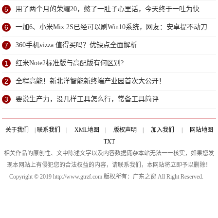
研
5
用了两个月的荣耀20，憋了一肚子心里话，今天终于一吐为快
6
一加6、小米Mix 2S已经可以刷Win10系统，网友：安卓提不动刀
了？
7
360手机vizza 值得买吗？优缺点全面解析
1
红米Note2标准版与高配版有何区别?
2
全程高能！新北洋智能新终端产业园首次大公开！
3
要说生产力，没几样工具怎么行，常备工具简评
关于我们
|
联系我们
|
XML地图
|
版权声明
|
加入我们
|
网站地图
TXT
相关作品的原创性、文中陈述文字以及内容数据庞杂本站无法一一核实，如果您发
现本网站上有侵犯您的合法权益的内容，请联系我们，本网站将立即予以删除！
Copyright © 2019 http://www.gtrzf.com 版权所有：广东之窗 All Right Reserved.