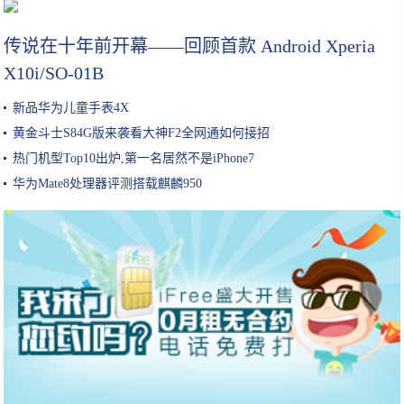
大叔把面饼变成“气球”卖3元一个，本以为没人买，没想到却很火
传说在十年前开幕——回顾首款 Android Xperia
X10i/SO-01B
新品华为儿童手表4X
黄金斗士S84G版来袭看大神F2全网通如何接招
热门机型Top10出炉,第一名居然不是iPhone7
华为Mate8处理器评测搭载麒麟950