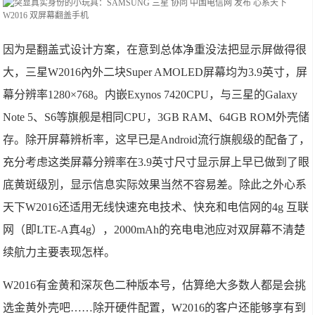
因为是翻盖式设计方案，在意到总体净重没法把显示屏做得很
大，三星W2016內外二块Super AMOLED屏幕均为3.9英寸，屏
幕分辨率1280×768。内嵌Exynos 7420CPU，与三星的Galaxy
Note 5、S6等旗舰是相同CPU，3GB RAM、64GB ROM外壳储
存。除开屏幕辨析率，这早已是Android流行旗舰级的配备了，
充分考虑这类屏幕分辨率在3.9英寸尺寸显示屏上早已做到了眼
底黄斑级別，显示信息实际效果当然不容易差。除此之外心系
天下W2016还适用无线快速充电技术、快充和电信网的4g 互联
网（即LTE-A真4g），2000mAh的充电电池应对双屏幕不清楚
续航力主要表现怎样。
W2016有金黄和深灰色二种版本号，估算绝大多数人都是会挑
选金黄外壳吧……除开硬件配置，W2016的客户还能够享有到