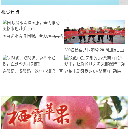
广告
视觉焦点
国际资本青睐国服，全力推动英格
来思赴美上市
300名梯客共同攀登 2019国际垂直
马拉松超级精英赛顺德海骏达中心
站欢乐开跑
选酸奶、喝酸奶，这些小知识，直
这款电动牙刷的UV杀菌+自动烘
到今天才知道！
干，让你的刷头每天都保持干净