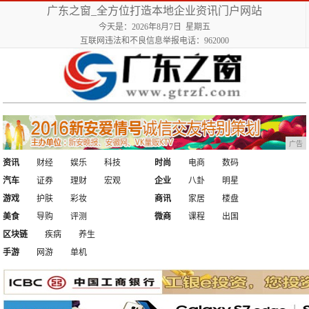
广东之窗_全方位打造本地企业资讯门户网站
今天是：2026年8月7日 星期五
互联网违法和不良信息举报电话：962000
广告
资讯
财经
娱乐
科技
时尚
电商
数码
汽车
证券
理财
宏观
企业
八卦
明星
游戏
护肤
彩妆
商讯
家居
楼盘
美食
导购
评测
微商
课程
出国
区块链
疾病
养生
手游
网游
单机