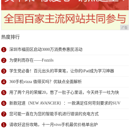
广告
热度排行
1
深圳市福田区启动3000万消费券惠民活动
2
为便利而存在——Fozzils
3
学生党必备！百元出头的苹果笔，让你的iPad成为学习神器
4
360手机vizza 值得买吗？优缺点全面解析
5
用了两个月的荣耀20，憋了一肚子心里话，今天终于一吐为快
6
新款冠道（NEW AVANCIER）：一款满足任何苛刻要求的SUV
7
您可能一直在为您的智能手机进行错误的充电方式
1
请收好这份攻略，十一月vivo手机最优价格单出炉