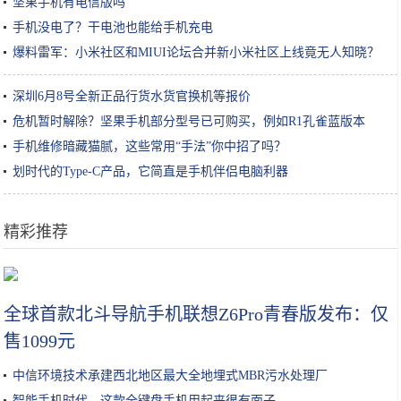
坚果手机有电信版吗
手机没电了？干电池也能给手机充电
爆料雷军：小米社区和MIUI论坛合并新小米社区上线竟无人知晓？
深圳6月8号全新正品行货水货官换机等报价
危机暂时解除？坚果手机部分型号已可购买，例如R1孔雀蓝版本
手机维修暗藏猫腻，这些常用“手法”你中招了吗？
划时代的Type-C产品，它简直是手机伴侣电脑利器
精彩推荐
深扒｜美容院真的能把你的皮肤呵护好？
全球首款北斗导航手机联想Z6Pro青春版发布：仅
售1099元
中信环境技术承建西北地区最大全地埋式MBR污水处理厂
智能手机时代，这款全键盘手机用起来很有面子