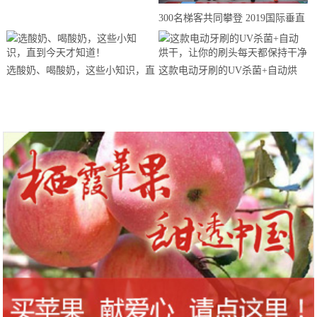
来思赴美上市
300名梯客共同攀登 2019国际垂直
马拉松超级精英赛顺德海骏达中心
站欢乐开跑
选酸奶、喝酸奶，这些小知识，直
这款电动牙刷的UV杀菌+自动烘
到今天才知道！
干，让你的刷头每天都保持干净