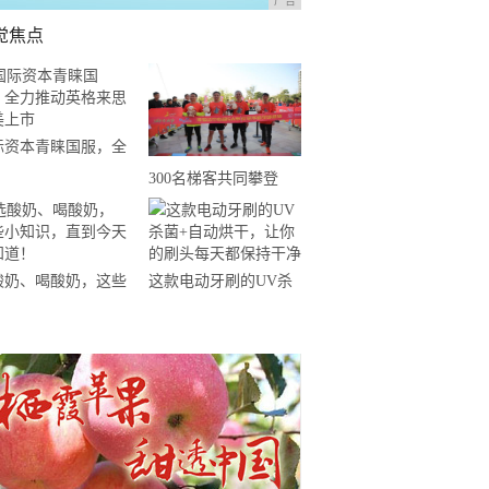
广告
觉焦点
际资本青睐国服，全
推动英格来思赴美上
300名梯客共同攀登
2019国际垂直马拉松超
级精英赛顺德海骏达中
心站欢乐开跑
酸奶、喝酸奶，这些
这款电动牙刷的UV杀
知识，直到今天才知
菌+自动烘干，让你的
！
刷头每天都保持干净