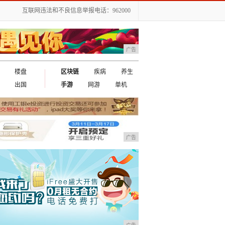
互联网违法和不良信息举报电话：962000
广告
楼盘
区块链
疾病
养生
出国
手游
网游
单机
广告