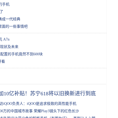
热的手机
价了
铸成一代经典
里面的一些事情吧
A7n
现状及未来
，这样配置的手机竟然不到600块
好看
加10亿补贴！苏宁618将以旧换新进行到底
访iQOO负责人：iQOO是追求极致的高性能手机
800万的中国城市故事 荣耀Play3镜头下的红色长沙