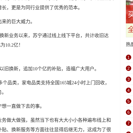
增长，更是为同行业提供了优秀的范本。
出来的巨大威力。
旧换新业务以来，苏宁通过线上线下平台，共计收旧达
热
10.2亿！
1
2
绕以旧换新，追加10个亿的补贴，造福广大用户。
3
多个品类，家电品类支持全国165城24小时上门回收，
4
务。
5
宁想一直做下去的事。
6
业务做大做强，虽然当下也有大大小小各种遍布线上和
7
补贴、换新服务等方面往往显得后继无力，这成为了很