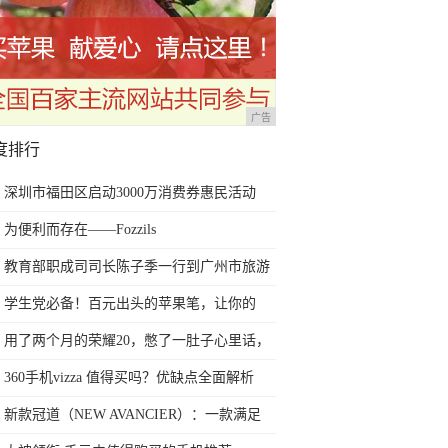
广告
度排行
深圳市福田区启动3000万消费券惠民活动
为便利而存在——Fozzils
教育部职成司司长陈子季一行到广州市旅游
商务职业学校考察调研
学生党必备！百元出头的苹果笔，让你的
iPad成为学习神器
用了两个月的荣耀20，憋了一肚子心里话，
今天终于一吐为快
360手机vizza 值得买吗？优缺点全面解析
新款冠道（NEW AVANCIER）：一款满足