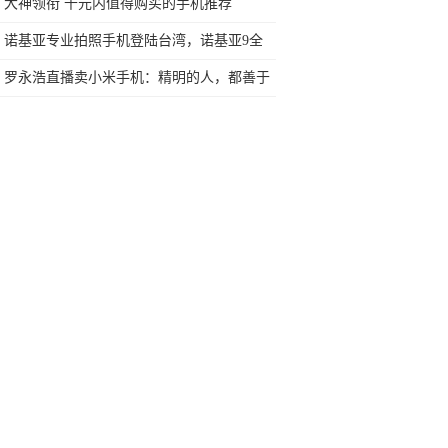
任何苛刻要求的SUV
大神领衔 千元内值得购买的手机推荐
诺基亚专业拍照手机登陆台湾，诺基亚9全
球首款五摄将助阵！
罗永浩直播卖小米手机：精明的人，都善于
利用对手