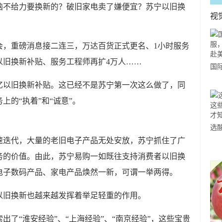
脑不给力要换新的？破旧家电卖了嫌便宜？苏宁以旧换
视
发布会，重磅消息接二连三，万达百货正式更名、1小时服务
以旧换新补贴、服务工程师再扩4万人……
国
力
亿以旧换新补贴。这已经不是苏宁第一次这么做了，同
市
的“执着”和“诚意”。
选
速迭代，大量的老旧电子产品无处安放，苏宁抓住了广
小
道
务的价值。由此，苏宁易购一如既往支持消费者以旧换
电子数码产品、家电产品焕然一新，可谓一举两得。
以旧换新也越来越发挥着举足轻重的作用。
出了“淮安经验”、“上海经验”、“南京经验”，这些宝贵