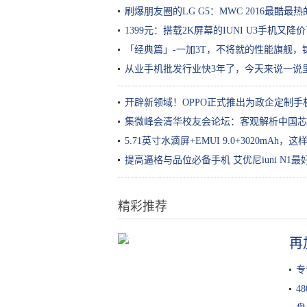
刷爆朋友圈的LG G5：MWC 2016最酷最
1399元：搭载2K屏幕的IUNI U3手机又降
「经典篇」-一加3T，不将就的性能旗舰，
从业手机批发行业快3年了，今天来说一说
开辟新领域！OPPO正式推出为政企定制手机 
集微峰会清华校友会论坛：客观解析中国芯
5.71英寸水滴屏+EMUI 9.0+3020mAh
提高逼格与品位必备手机 艾优尼iuni N1最
精彩推荐
莲藕孔数的秘密！这种的才好吃
再
专
4