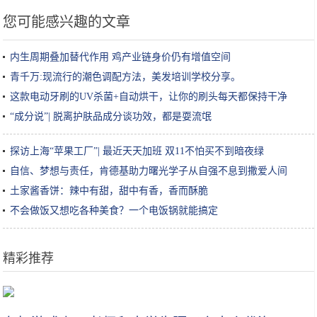
您可能感兴趣的文章
内生周期叠加替代作用 鸡产业链身价仍有增值空间
青千万:现流行的潮色调配方法，美发培训学校分享。
这款电动牙刷的UV杀菌+自动烘干，让你的刷头每天都保持干净
“成分说”| 脱离护肤品成分谈功效，都是耍流氓
探访上海“苹果工厂”| 最近天天加班 双11不怕买不到暗夜绿
自信、梦想与责任，肯德基助力曙光学子从自强不息到撒爱人间
土家酱香饼：辣中有甜，甜中有香，香而酥脆
不会做饭又想吃各种美食？一个电饭锅就能搞定
精彩推荐
女生小知识｜玻尿酸原液/精华怎么用效果最好？