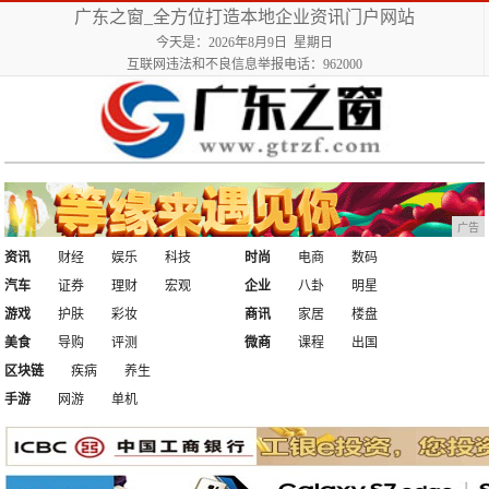
广东之窗_全方位打造本地企业资讯门户网站
今天是：2026年8月9日 星期日
互联网违法和不良信息举报电话：962000
广告
资讯
财经
娱乐
科技
时尚
电商
数码
汽车
证券
理财
宏观
企业
八卦
明星
游戏
护肤
彩妆
商讯
家居
楼盘
美食
导购
评测
微商
课程
出国
区块链
疾病
养生
手游
网游
单机