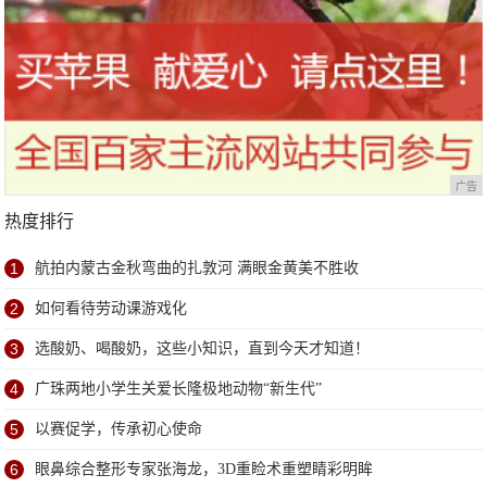
广告
热度排行
1
航拍内蒙古金秋弯曲的扎敦河 满眼金黄美不胜收
2
如何看待劳动课游戏化
3
选酸奶、喝酸奶，这些小知识，直到今天才知道！
4
广珠两地小学生关爱长隆极地动物“新生代”
5
以赛促学，传承初心使命
6
眼鼻综合整形专家张海龙，3D重睑术重塑睛彩明眸