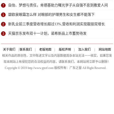
7
自信、梦想与责任，肯德基助力曙光学子从自强不息到撒爱人间
1
碧欧泉眼霜怎么样 对眼部的护理男生和女生都不能落下
2
新乳业前三季度营收增长超过13%,营收和利润实现靓丽双增长
3
天猫京东发布双十一计划，诺希新品上市蓄势待发
关于我们
|
联系我们
|
老版地图
|
版权声明
|
加入我们
|
网站地图
相关作品的原创性、文中陈述文字以及内容数据庞杂本站无法一一核实，如果您发
现本网站上有侵犯您的合法权益的内容，请联系我们，本网站将立即予以删除！
Copyright © 2019 http://www.gtrzf.com 版权所有：广东之窗 All Right Reserved.