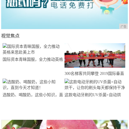
广告
视觉焦点
国际资本青睐国服，全力推动英格
来思赴美上市
300名梯客共同攀登 2019国际垂直
马拉松超级精英赛顺德海骏达中心
站欢乐开跑
选酸奶、喝酸奶，这些小知识，直
这款电动牙刷的UV杀菌+自动烘
到今天才知道！
干，让你的刷头每天都保持干净