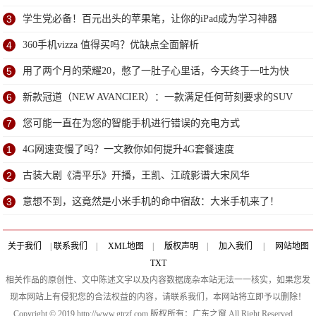
3
学生党必备！百元出头的苹果笔，让你的iPad成为学习神器
4
360手机vizza 值得买吗？优缺点全面解析
5
用了两个月的荣耀20，憋了一肚子心里话，今天终于一吐为快
6
新款冠道（NEW AVANCIER）：一款满足任何苛刻要求的SUV
7
您可能一直在为您的智能手机进行错误的充电方式
1
4G网速变慢了吗？一文教你如何提升4G套餐速度
2
古装大剧《清平乐》开播，王凯、江疏影谱大宋风华
3
意想不到，这竟然是小米手机的命中宿敌：大米手机来了！
关于我们
|
联系我们
|
XML地图
|
版权声明
|
加入我们
|
网站地图
TXT
相关作品的原创性、文中陈述文字以及内容数据庞杂本站无法一一核实，如果您发
现本网站上有侵犯您的合法权益的内容，请联系我们，本网站将立即予以删除！
Copyright © 2019 http://www.gtrzf.com 版权所有：广东之窗 All Right Reserved.