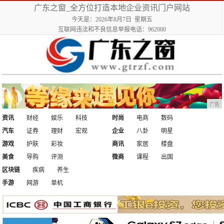
广东之窗_全方位打造本地企业资讯门户网站
今天是：2026年8月7日 星期五
互联网违法和不良信息举报电话：962000
广告
资讯
财经
娱乐
科技
时尚
电商
数码
汽车
证券
理财
宏观
企业
八卦
明星
游戏
护肤
彩妆
商讯
家居
楼盘
美食
导购
评测
微商
课程
出国
区块链
疾病
养生
手游
网游
单机