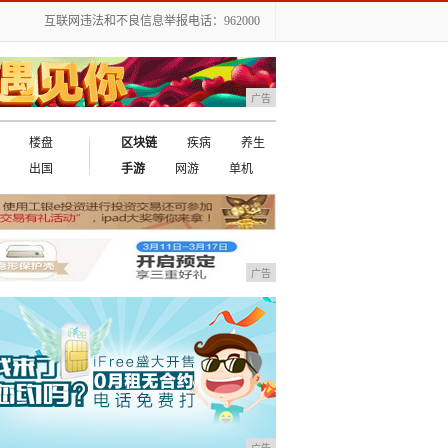
互联网违法和不良信息举报电话：962000
广告
楼盘
区块链
疾病
养生
出国
手游
网游
单机
广告