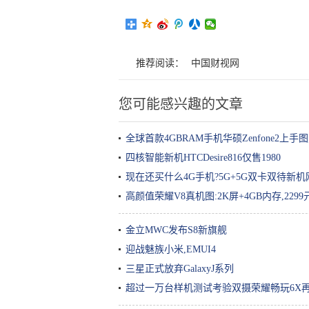
推荐阅读：
中国财视网
您可能感兴趣的文章
全球首款4GBRAM手机华硕Zenfone2上手
四核智能新机HTCDesire816仅售1980
现在还买什么4G手机?5G+5G双卡双待新
高颜值荣耀V8真机图:2K屏+4GB内存,2299
金立MWC发布S8新旗舰
迎战魅族小米,EMUI4
三星正式放弃GalaxyJ系列
超过一万台样机测试考验双摄荣耀畅玩6X