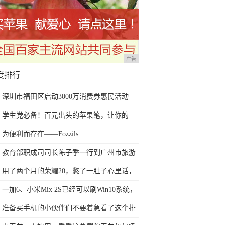
广告
度排行
深圳市福田区启动3000万消费券惠民活动
学生党必备！百元出头的苹果笔，让你的
iPad成为学习神器
为便利而存在——Fozzils
教育部职成司司长陈子季一行到广州市旅游
商务职业学校考察调研
用了两个月的荣耀20，憋了一肚子心里话，
今天终于一吐为快
一加6、小米Mix 2S已经可以刷Win10系统，
网友：安卓提不动刀了？
准备买手机的小伙伴们不要着急看了这个排