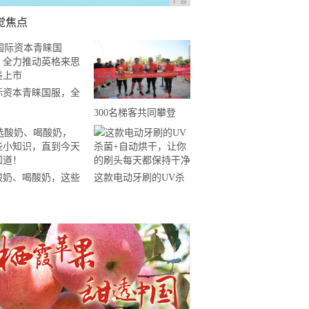
广告
觉焦点
际资本青睐国服，全
推动英格来思赴美上
300名梯客共同攀登
2019国际垂直马拉松超
级精英赛顺德海骏达中
心站欢乐开跑
酸奶、喝酸奶，这些
这款电动牙刷的UV杀
知识，直到今天才知
菌+自动烘干，让你的
！
刷头每天都保持干净