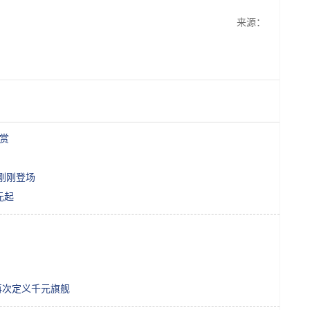
来源：
图赏
机刚刚登场
元起
再次定义千元旗舰