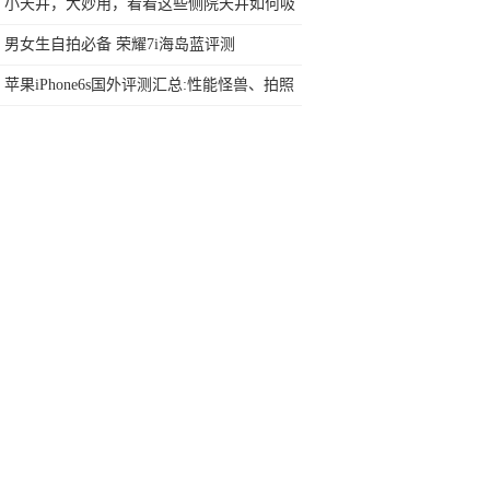
行榜再决定买哪款手机吧
小天井，大妙用，看看这些侧院天井如何吸
引人
男女生自拍必备 荣耀7i海岛蓝评测
苹果iPhone6s国外评测汇总:性能怪兽、拍照
提升大