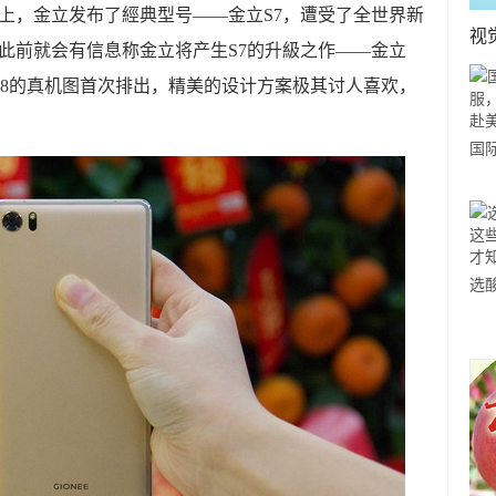
上，金立发布了經典型号——金立S7，遭受了全世界新
视
此前就会有信息称金立将产生S7的升級之作——金立
S8的真机图首次排出，精美的设计方案极其讨人喜欢，
国
力
市
选
小
道