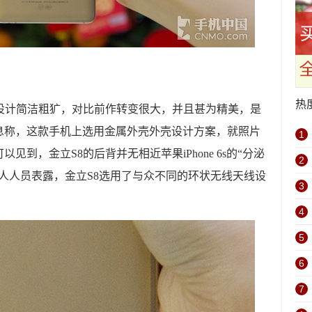
热
型设计简洁粗犷，对比前作转变很大，并且甚为精美，是
息称，这款手机上选用金属外壳外壳设计方案，就照片
1
到，金立S8的后背并无相近苹果iPhone 6s的“分泌
2
人人员表露，金立S8选用了与众不同的环状无线天线设
3
。
4
5
6
7