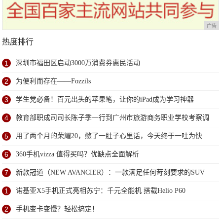
广告
热度排行
1
深圳市福田区启动3000万消费券惠民活动
2
为便利而存在——Fozzils
3
学生党必备！百元出头的苹果笔，让你的iPad成为学习神器
4
教育部职成司司长陈子季一行到广州市旅游商务职业学校考察调
研
5
用了两个月的荣耀20，憋了一肚子心里话，今天终于一吐为快
6
360手机vizza 值得买吗？优缺点全面解析
7
新款冠道（NEW AVANCIER）：一款满足任何苛刻要求的SUV
1
诺基亚X5手机正式亮相苏宁：千元全能机 搭载Helio P60
2
手机变卡变慢？轻松搞定！