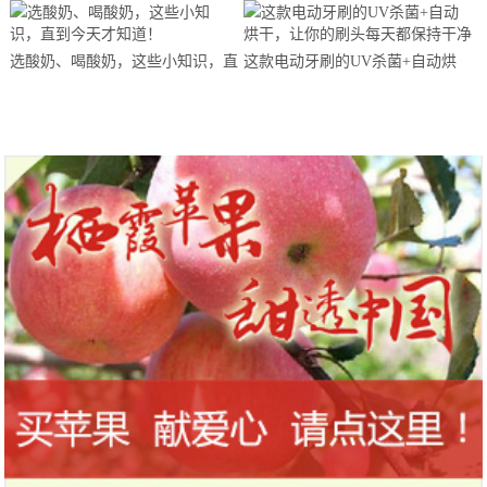
马拉松超级精英赛顺德海骏达中心
站欢乐开跑
选酸奶、喝酸奶，这些小知识，直
这款电动牙刷的UV杀菌+自动烘
到今天才知道！
干，让你的刷头每天都保持干净