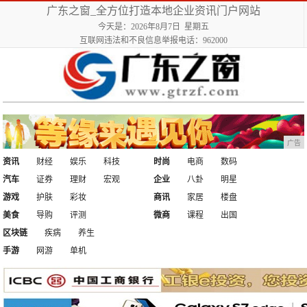
广东之窗_全方位打造本地企业资讯门户网站
今天是：2026年8月7日 星期五
互联网违法和不良信息举报电话：962000
广告
资讯
财经
娱乐
科技
时尚
电商
数码
汽车
证券
理财
宏观
企业
八卦
明星
游戏
护肤
彩妆
商讯
家居
楼盘
美食
导购
评测
微商
课程
出国
区块链
疾病
养生
手游
网游
单机