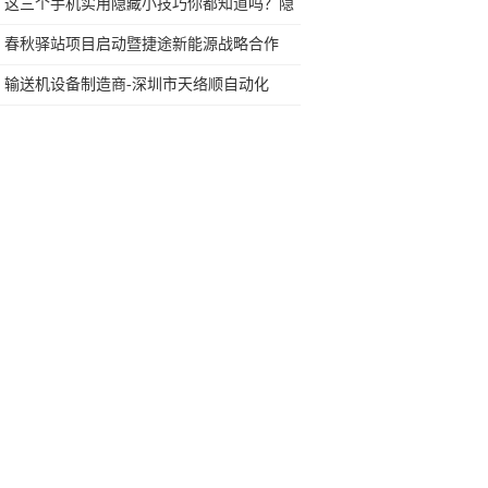
任何苛刻要求的SUV
这三个手机实用隐藏小技巧你都知道吗？隐
私拍照全都有
春秋驿站项目启动暨捷途新能源战略合作
输送机设备制造商-深圳市天络顺自动化