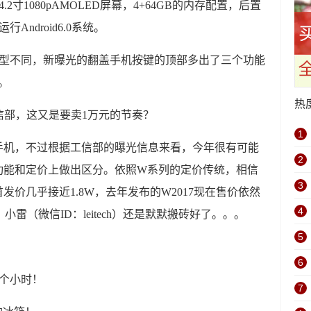
2寸1080pAMOLED屏幕，4+64GB的内存配置，后置
Android6.0系统。
机型不同，新曝光的翻盖手机按键的顶部多出了三个功能
。
热
1
手机，不过根据工信部的曝光信息来看，今年很有可能
2
功能和定价上做出区分。依照W系列的定价传统，相信
3
价几乎接近1.8W，去年发布的W2017现在售价依然
4
雷（微信ID：leitech）还是默默搬砖好了。。。
5
6
个小时！
7