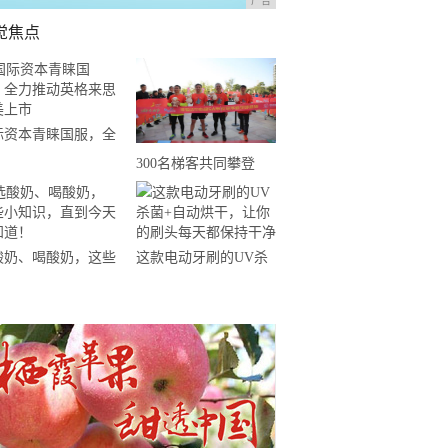
广告
觉焦点
际资本青睐国服，全
推动英格来思赴美上
300名梯客共同攀登
2019国际垂直马拉松超
级精英赛顺德海骏达中
心站欢乐开跑
酸奶、喝酸奶，这些
这款电动牙刷的UV杀
知识，直到今天才知
菌+自动烘干，让你的
！
刷头每天都保持干净