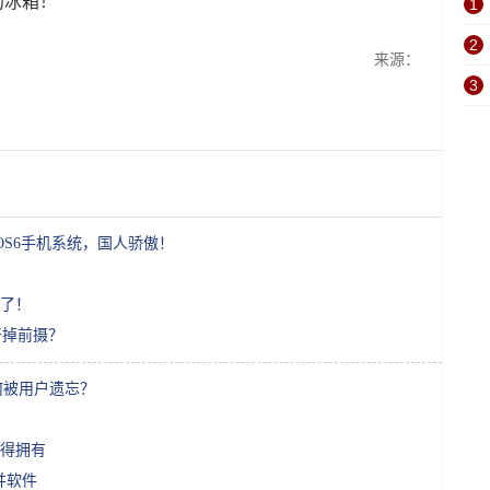
的冰箱！
1
2
来源：
3
OS6手机系统，国人骄傲！
了！
干掉前摄？
何被用户遗忘？
得拥有
并软件