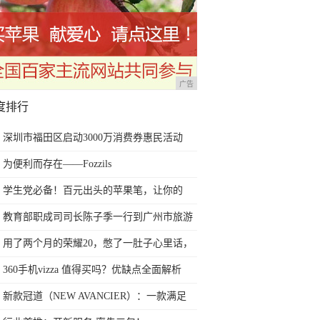
广告
度排行
深圳市福田区启动3000万消费券惠民活动
为便利而存在——Fozzils
学生党必备！百元出头的苹果笔，让你的
iPad成为学习神器
教育部职成司司长陈子季一行到广州市旅游
商务职业学校考察调研
用了两个月的荣耀20，憋了一肚子心里话，
今天终于一吐为快
360手机vizza 值得买吗？优缺点全面解析
新款冠道（NEW AVANCIER）：一款满足