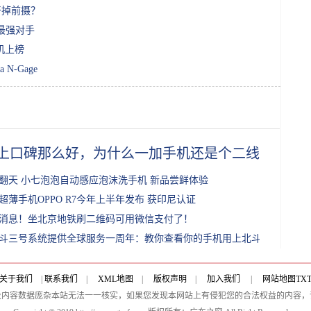
干掉前摄？
d最强对手
机上榜
-Gage
上口碑那么好，为什么一加手机还是个二线品牌？
翻天 小七泡泡自动感应泡沫洗手机 新品尝鲜体验
超薄手机OPPO R7今年上半年发布 获印尼认证
消息！坐北京地铁刷二维码可用微信支付了！
斗三号系统提供全球服务一周年：教你查看你的手机用上北斗了吗
关于我们
|
联系我们
|
XML地图
|
版权声明
|
加入我们
|
网站地图
TX
及内容数据庞杂本站无法一一核实，如果您发现本网站上有侵犯您的合法权益的内容，