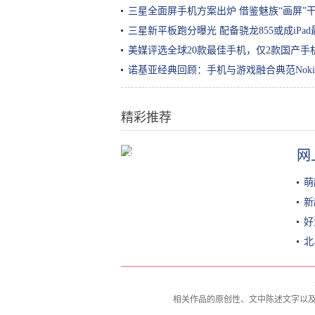
三星全面屏手机方案出炉 借鉴魅族“画屏”
三星新平板跑分曝光 配备骁龙855或成iPa
美媒评选全球20款最佳手机，仅2款国产手
诺基亚经典回顾：手机与游戏融合典范Nokia N
精彩推荐
网
续航不再是短板，20万上下合资品
牌电动车导购
萌
新
好
北
相关作品的原创性、文中陈述文字以