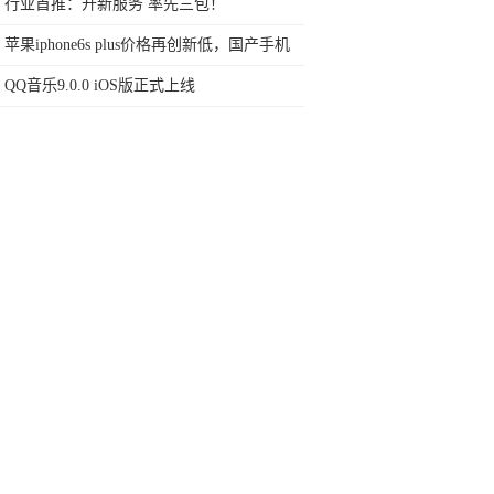
任何苛刻要求的SUV
行业首推：开新服务 率先三包！
苹果iphone6s plus价格再创新低，国产手机
首当其冲！
QQ音乐9.0.0 iOS版正式上线