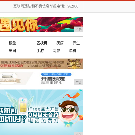
互联网违法和不良信息举报电话：962000
广告
楼盘
区块链
疾病
养生
出国
手游
网游
单机
广告