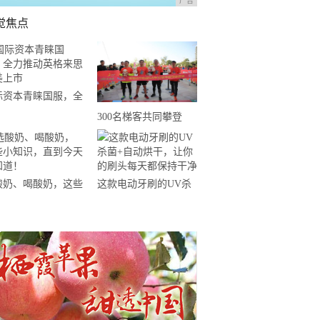
广告
觉焦点
际资本青睐国服，全
推动英格来思赴美上
300名梯客共同攀登
2019国际垂直马拉松超
级精英赛顺德海骏达中
心站欢乐开跑
酸奶、喝酸奶，这些
这款电动牙刷的UV杀
知识，直到今天才知
菌+自动烘干，让你的
！
刷头每天都保持干净