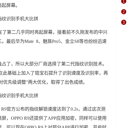
1
亮起屏幕。
2
3
s排在了第二几乎同时亮起屏幕，接着前不久刚发布的中兴
最后华为Mate 8、魅族Pro5、金立S8等也纷纷迅速
独占了，所以大部分厂商选择了第二代指纹识别技术。
PO在此基础上加入了锆宝石提升了识别速度及识别率，再
比对优先级调整”两大优化，取得了出色成绩。
 R9官方公布的指纹解锁速度达到了0.2s，通过这次测
，OPPO R9还提供了APP应用加密，同样可以使用
可以现在OPPO R9上对部分APP进行加密，开启时