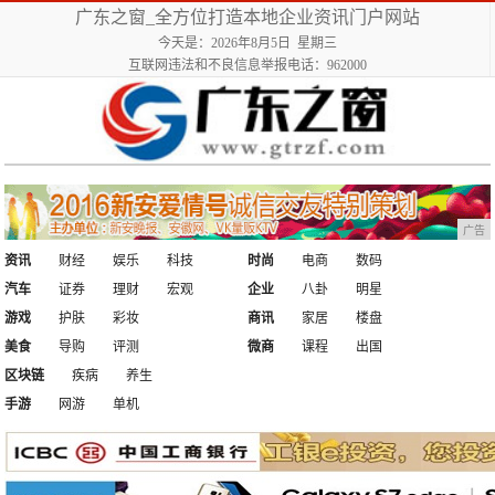
广东之窗_全方位打造本地企业资讯门户网站
今天是：2026年8月5日 星期三
互联网违法和不良信息举报电话：962000
广告
资讯
财经
娱乐
科技
时尚
电商
数码
汽车
证券
理财
宏观
企业
八卦
明星
游戏
护肤
彩妆
商讯
家居
楼盘
美食
导购
评测
微商
课程
出国
区块链
疾病
养生
手游
网游
单机