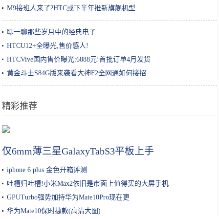
M9接班人来了?HTC或下半年推新旗舰机型
聊一聊那些岁月中的经典电子
HTCU12+全曝光,售价感人!
HTCVive国内售价曝光:6888元!首批订单4月发货
黄金斗士S84G版来袭看大神F2全网通如何接招
精彩推荐
苹果CEO库克换头像被发现P图 而且不是第一次
仅6mm薄三星GalaxyTabS3平板上手
iphone 6 plus 金色开箱评测
吐槽归吐槽!小米Max2依旧是市面上值得买的大屏手机
GPUTurbo强势加持华为Mate10Pro现在更
华为Mate10保时捷款(高清大图)