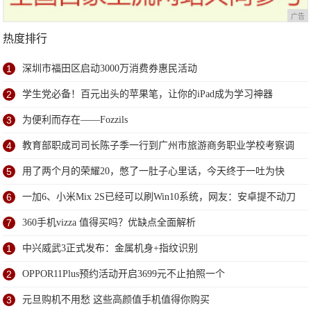
广告
热度排行
1
深圳市福田区启动3000万消费券惠民活动
2
学生党必备！百元出头的苹果笔，让你的iPad成为学习神器
3
为便利而存在——Fozzils
4
教育部职成司司长陈子季一行到广州市旅游商务职业学校考察调
研
5
用了两个月的荣耀20，憋了一肚子心里话，今天终于一吐为快
6
一加6、小米Mix 2S已经可以刷Win10系统，网友：安卓提不动刀
了？
7
360手机vizza 值得买吗？优缺点全面解析
1
中兴威武3正式发布：金属机身+指纹识别
2
OPPOR11Plus预约活动开启3699元不止拍照一个
3
元旦购机不用愁 这些高颜值手机值得你购买